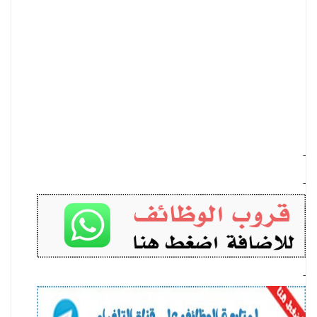
-
-
-