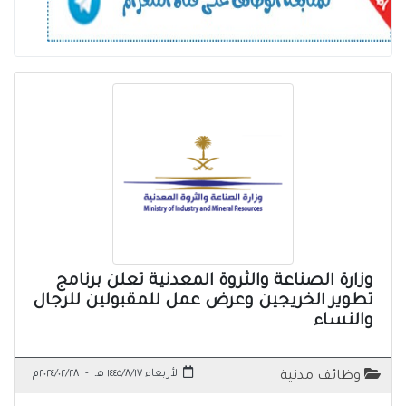
وزارة الصناعة والثروة المعدنية تعلن برنامج
تطوير الخريجين وعرض عمل للمقبولين للرجال
والنساء
الأربعاء ١٤٤٥/٨/١٧ هـ
-
٢٠٢٤/٠٢/٢٨م
وظائف مدنية