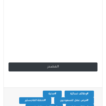
المصدر
#وظائف نسائية
#مدنية
#فرص عمل للسعوديين
#لحملة الماجستير