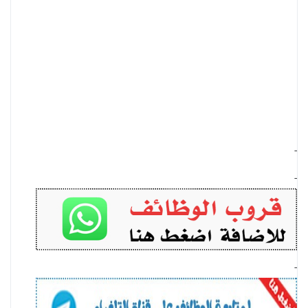
-
-
-