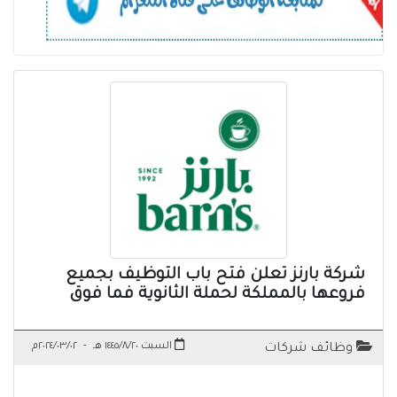
شركة بارنز تعلن فتح باب التوظيف بجميع
فروعها بالمملكة لحملة الثانوية فما فوق
السبت ١٤٤٥/٨/٢٠ هـ
-
٢٠٢٤/٠٣/٠٢م
وظائف شركات