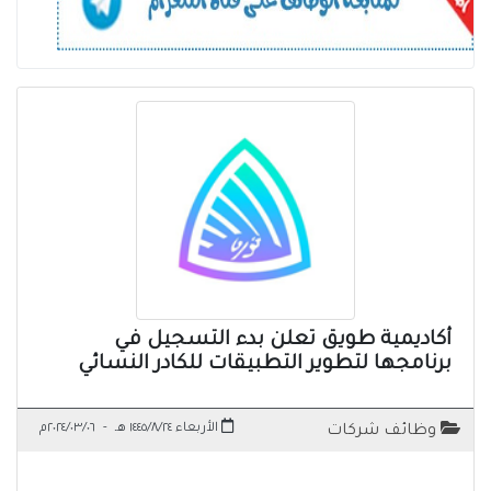
أكاديمية طويق تعلن بدء التسجيل في
برنامجها لتطوير التطبيقات للكادر النسائي
الأربعاء ١٤٤٥/٨/٢٤ هـ
-
٢٠٢٤/٠٣/٠٦م
وظائف شركات