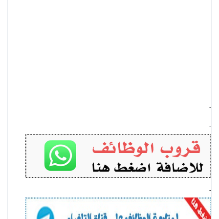
-
-
-