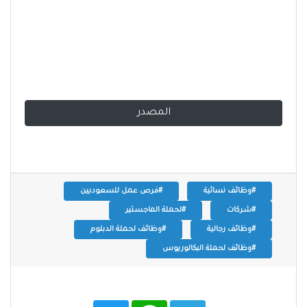
المصدر
#وظائف نسائية
#فرص عمل للسعوديين
#شركات
#لحملة الماجستير
#وظائف رجالية
#وظائف لحملة الدبلوم
#وظائف لحملة البكالوريوس
T
W
T