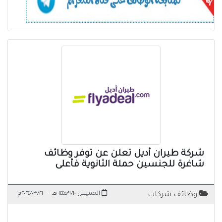
شركة طيران أديل تعلن عن توفر وظائف
شاغرة للجنسين حملة الثانوية فأعلى
الخميس ١٤٤٥/٩/١٠ هـ
-
٢٠٢٤/٠٣/٢١م
وظائف شركات