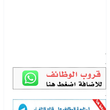
-
-
-