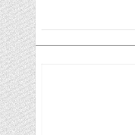
٢٠٢٤/٠٣/٢٨م