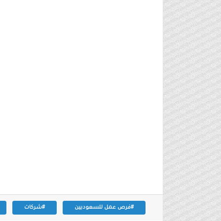
#فرص عمل للسعوديين
#شركات