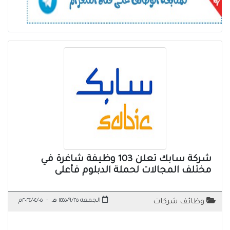
شركة سابك تعلن 103 وظيفة شاغرة في
مختلف المجالات لحملة الدبلوم فأعلى
الجمعه ١٤٤٥/٩/٢٥ هـ
-
٢٠٢٤/٠٤/٠٥م
وظائف شركات