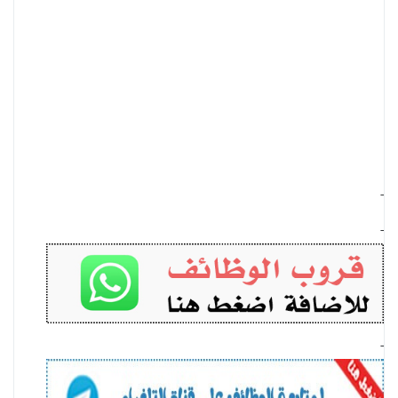
-
-
-