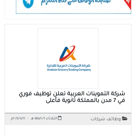
شركة التموينات العربية تعلن توظيف فوري
في 7 مدن بالمملكة ثانوية فأعلى
الثلاثاء ١٤٤٥/١٠/٦ هـ
-
٢٠٢٤/٠٤/١٦م
وظائف شركات