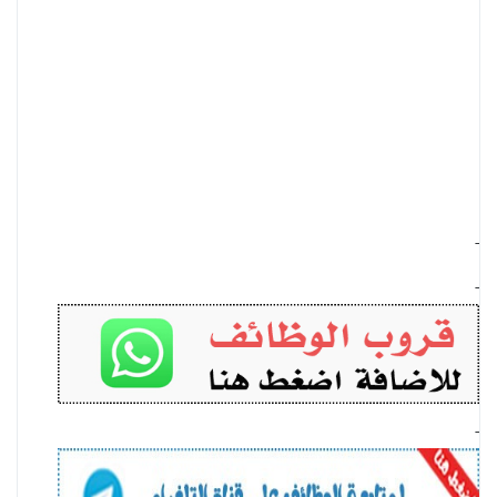
-
-
-