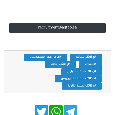
recruitment@agtco.sa
#وظائف نسائية
#فرص عمل للسعوديين
#شركات
#وظائف رجالية
#وظائف لحملة الدبلوم
#وظائف لحملة البكالوريوس
#وظائف لحملة الثانوية
T
W
T
w
h
e