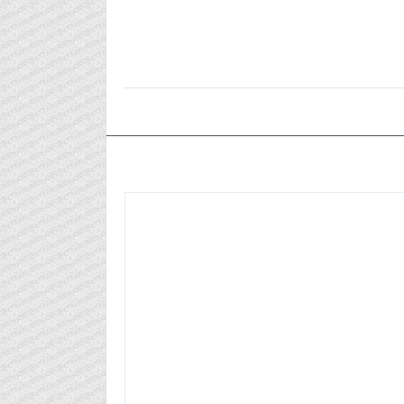
٢٠٢٤/٠٤/١٧م