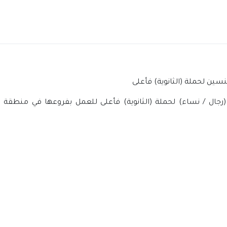
ين لحملة (الثانوية) فأعلى
جال / نساء) لحملة (الثانوية) فأعلى للعمل بفروعها في منطقة ا