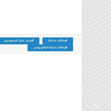
#وظائف نسائية
#فرص عمل للسعوديين
#وظائف لحملة البكالوريوس