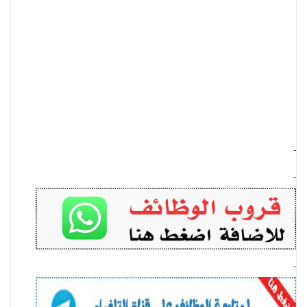
-
-
-