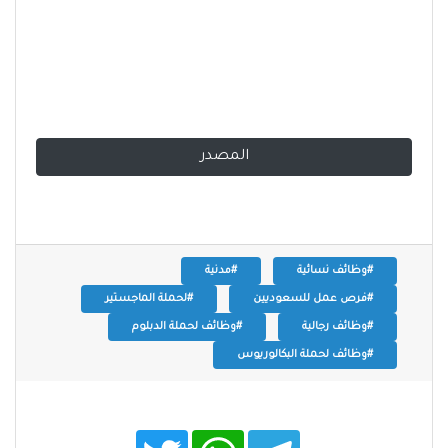
المصدر
#وظائف نسائية
#مدنية
#فرص عمل للسعوديين
#لحملة الماجستير
#وظائف رجالية
#وظائف لحملة الدبلوم
#وظائف لحملة البكالوريوس
T
W
T