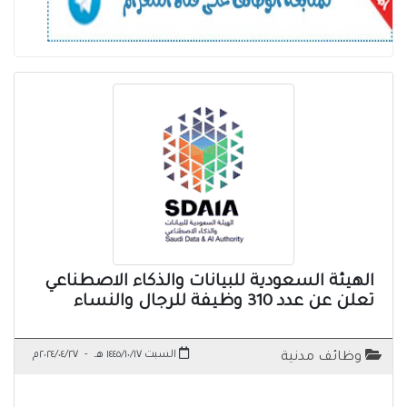
الهيئة السعودية للبيانات والذكاء الاصطناعي
تعلن عن عدد 310 وظيفة للرجال والنساء
السبت ١٤٤٥/١٠/١٧ هـ
-
٢٠٢٤/٠٤/٢٧م
وظائف مدنية