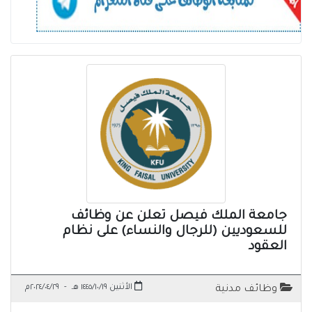
جامعة الملك فيصل تعلن عن وظائف
للسعوديين (للرجال والنساء) على نظام
العقود
الأثنين ١٤٤٥/١٠/١٩ هـ
-
٢٠٢٤/٠٤/٢٩م
وظائف مدنية