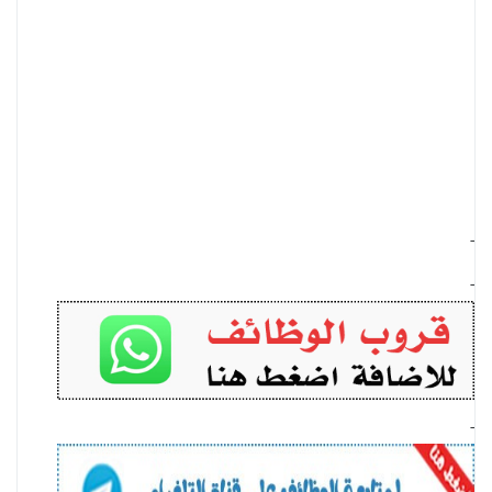
-
-
-