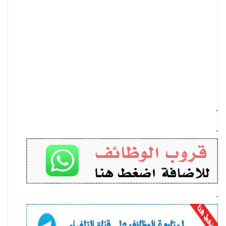
-
-
-