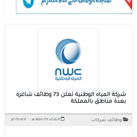
شركة المياه الوطنية تعلن 73 وظائف شاغرة
بعدة مناطق بالمملكة
الثلاثاء ١٤٤٥/١٠/٢٧ هـ
-
٢٠٢٤/٠٥/٠٧م
وظائف شركات