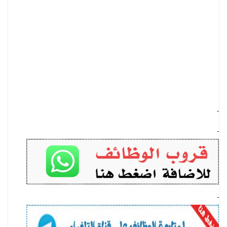
-
-
-