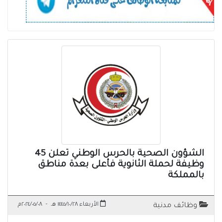
الشؤون الصحية بالحرس الوطني تعلن 45
وظيفة لحملة الثانوية فأعلى بعدة مناطق
بالمملكة
الأربعاء ١٤٤٥/١٠/٢٨ هـ
-
٢٠٢٤/٠٥/٠٨م
وظائف مدنية