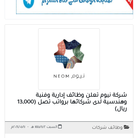
شركة نيوم تعلن وظائف إدارية وفنية
وهندسية لدى شركائها برواتب تصل (13,000
ريال)
السبت ١٤٤٥/١١/٢ هـ
-
٢٠٢٤/٠٥/١١م
وظائف شركات