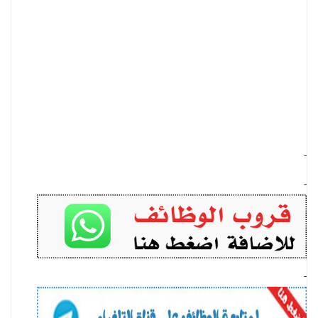
-
-
-