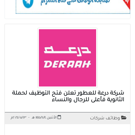
شركة درعة للعطور تعلن فتح التوظيف لحملة
الثانوية فأعلى للرجال والنساء
الأثنين ١٤٤٥/١١/٤ هـ
-
٢٠٢٤/٠٥/١٣م
وظائف شركات