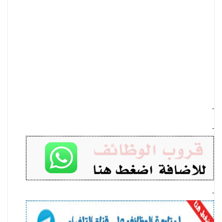
-
-
-