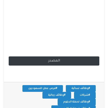
المصدر
#وظائف نسائية
#فرص عمل للسعوديين
#شركات
#وظائف رجالية
#وظائف لحملة الدبلوم