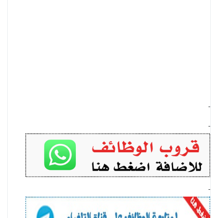
-
-
-