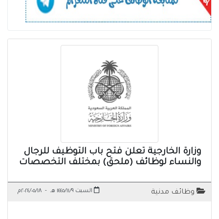
وزارة الخارجية تعلن فتح باب التوظيف للرجال
والنساء لوظائف (ملحق) بمختلف التخصصات
السبت ١٤٤٥/١١/٩ هـ
-
٢٠٢٤/٠٥/١٨م
وظائف مدنية