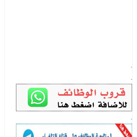
-
-
-