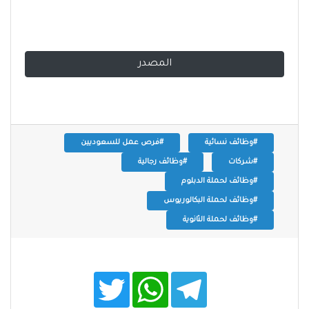
المصدر
#وظائف نسائية
#فرص عمل للسعوديين
#شركات
#وظائف رجالية
#وظائف لحملة الدبلوم
#وظائف لحملة البكالوريوس
#وظائف لحملة الثانوية
T
W
T
w
h
e
i
a
l