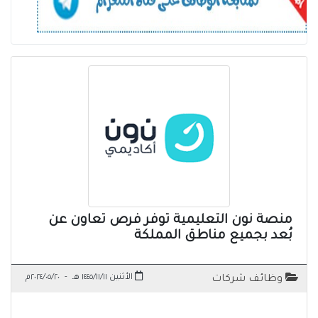
منصة نون التعليمية توفر فرص تعاون عن
بُعد بجميع مناطق المملكة
الأثنين ١٤٤٥/١١/١١ هـ
-
٢٠٢٤/٠٥/٢٠م
وظائف شركات