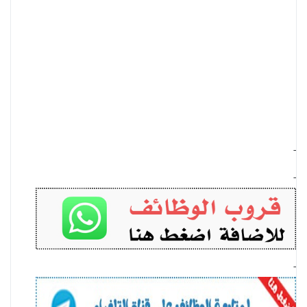
-
-
-