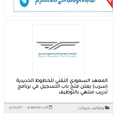
المعهد السعودي التقني للخطوط الحديدية
(سرب) يعلن فتح باب التسجيل في برنامج
تدريب منتهي بالتوظيف
الأحد ١٤٤٥/١١/١٧ هـ
-
٢٠٢٤/٠٥/٢٦م
وظائف شركات