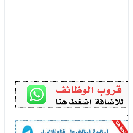
-
-
-