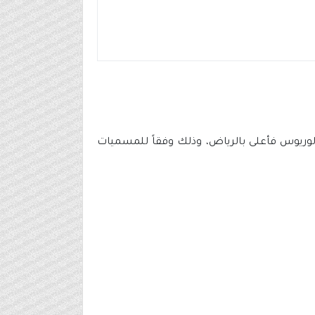
ر 29 وظيفة شاغرة لحملة البكالوريوس فأعلى بالرياض، وذلك وفقاً للمسميات