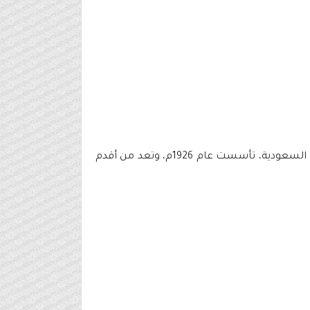
- مؤسسة «سُبل» وتعرف سابقاً بالبريد السعودي، هي المؤسسة المسؤولة عن الخدمات البريدية والبريد الرسمي في السعودية، تأسست عام 1926م، وتعد من أقدم