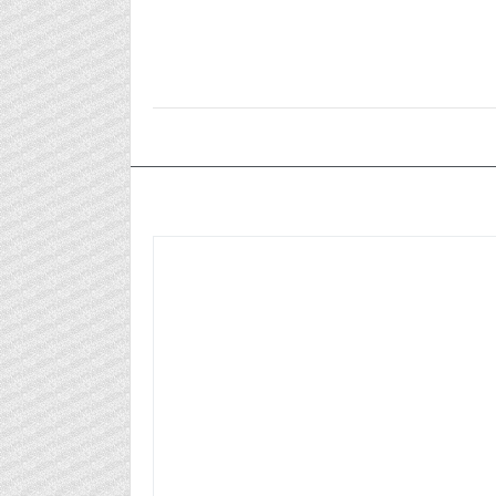
٢٠٢٤/٠٥/٢٦م