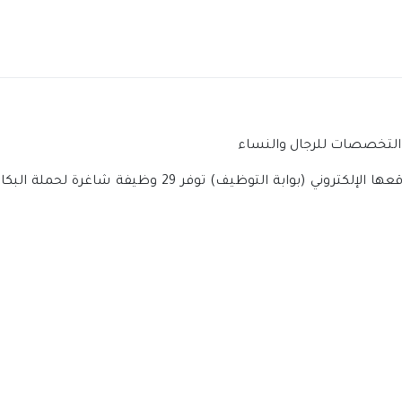
عبر موقعها الإلكتروني (بوابة التوظيف) توف