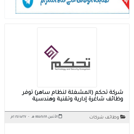
شركة تحكم (المشغلة لنظام ساهر) توفر
وظائف شاغرة إدارية وتقنية وهندسية
الأثنين ١٤٤٥/١١/١٨ هـ
-
٢٠٢٤/٠٥/٢٧م
وظائف شركات