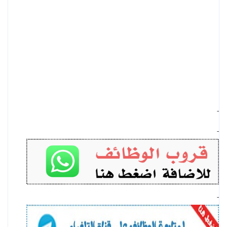
-
-
-