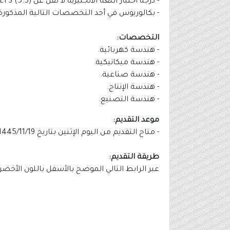
- درجة اختبار اللغة الانجليزية لا تقل عن (5.5) IELTS او (53) TOFEL IBT أو (475) TOFEL PBT أو STEP 75 .​
- بكالوريوس في أحد التخصصات التالية المذكورة أدناه بمعدل التر
التخصصات:
- هندسة كهربائية.
- هندسة ميكانيكية.
- هندسة صناعية.
- هندسة الإنتاج.
- هندسة التصنيع.
موعد التقديم:
- متاح التقديم من اليوم الإثنين بتاريخ 1445/11/19هـ الموافق بالميلادي 2024/05/27م، ويستمر التقديم حتى يوم السبت بتاريخ 1445/12/02هـ الموافق 2024/06/08م.
طريقة التقديم:
عبر الرابط التالي الموضح بالأسفل باللون الأخض