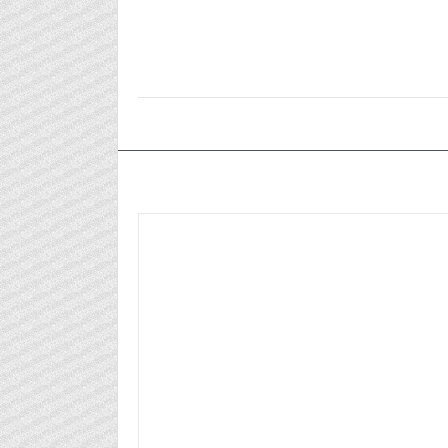
٢٠٢٤/٠٥/٢٧م