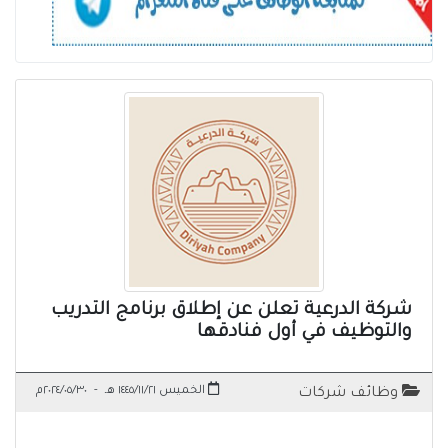
شركة الدرعية تعلن عن إطلاق برنامج التدريب
والتوظيف في أول فنادقها
الخميس ١٤٤٥/١١/٢١ هـ
-
٢٠٢٤/٠٥/٣٠م
وظائف شركات