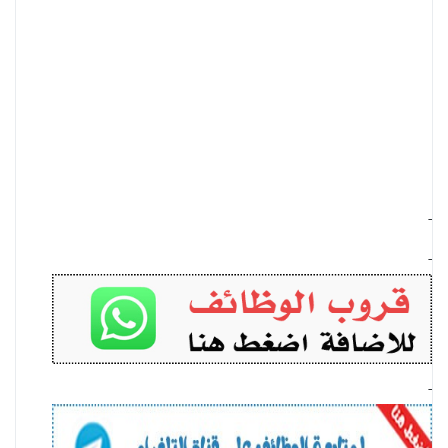
-
-
-