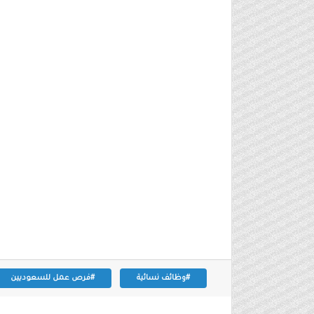
#وظائف نسائية
#فرص عمل للسعوديين