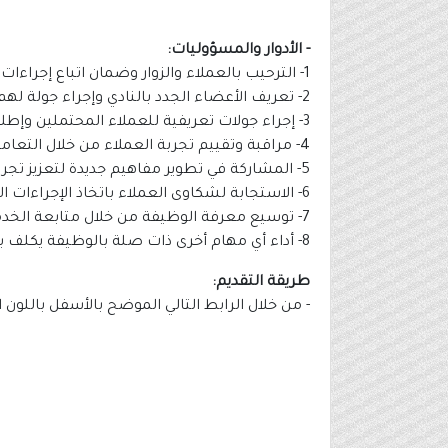
- الأدوار والمسؤوليات:
1- الترحيب بالعملاء والزوار وضمان اتباع إجراءات التشغيل القياسية.
2- تعريف الأعضاء الجدد بالنادي وإجراء جولة لهم لتعزيز رضاهم واستبقائهم.
3- إجراء جولات تعريفية للعملاء المحتملين وإطلاعهم على الخدمات وإظهار المرافق والمعدات، مع ضمان الامتثال لمعايير وقت اللياقة.
4- مراقبة وتقييم تجربة العملاء من خلال التعامل مع طرق تقييم الرضا لتحديد مجالات التحسين.
5- المشاركة في تطوير مفاهيم جديدة لتعزيز تجربة العملاء وتنفيذ مخططات التحسين وقياس فعاليتها.
6- الاستجابة لشكاوى العملاء باتخاذ الإجراءات المناسبة وتصعيدها إلى المشرف المباشر عند الحاجة.
7- توسيع معرفة الوظيفة من خلال متابعة الخدمات والمنتجات الجديدة التي تقدمها وقت اللياقة باستمرار.
8- أداء أي مهام أخرى ذات صلة بالوظيفة يكلف بها من قبل المشرف المباشر.
طريقة التقديم:
- من خلال الرابط التالي الموضح بالأسفل باللون 