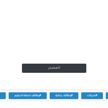
المصدر
#شركات
#وظائف رجالية
#وظائف لحملة الدبلوم