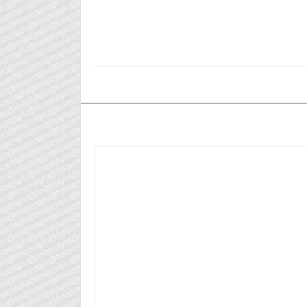
٢٠٢٤/٠٦/٠١م