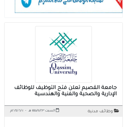
جامعة القصيم تعلن فتح التوظيف للوظائف
الإدارية والصحية والفنية والهندسية
السبت ١٤٤٥/١١/٢٣ هـ
-
٢٠٢٤/٠٦/٠١م
وظائف مدنية