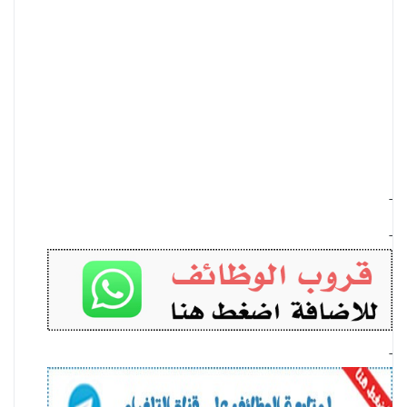
-
-
-