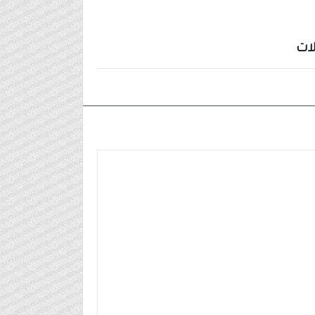
ات
٢٠٢٤/٠٦/٠٣م