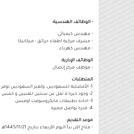
- الوظائف الهندسية:
- مهندس كيميائي.
- مشرف مركبة اطفاء حرائق - ميكانيكا.
- مهندس كهرباء.
الوظائف الإدارية:
- موظف مركز إتصال.
المتطلبات
1- الأفضلية للسعوديين، ولغير السعوديين توفر نقل كفالة.
2- وجود خبرة لا تقل عن سنتين للفنيين و خمس سنوات للمهندسين في مجال الدراسة.
3- اجادة تطبيقات مايكروسوفت اوفيس.
4- قدرة تواصل مميزة.
موعد التقديم:
- متاح الآن بدأ اليوم الأربعاء بتاريخ 1445/11/21هـ الموافق 2024/05/29م.