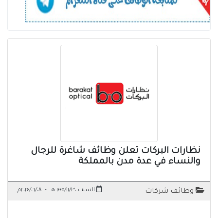
نظارات البركات تعلن وظائف شاغرة للرجال
والنساء في عدة مدن بالمملكة
السبت ١٤٤٥/١١/٣٠ هـ
-
٢٠٢٤/٠٦/٠٨م
وظائف شركات