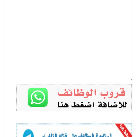
-
-
-