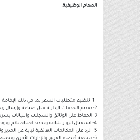
المهام الوظيفية:
- 1- تنظيم متطلبات السفر بما في ذلك الإقامة والتأشيرات والنقل والبرامج والأماكن.
2- تقديم الخدمات الإدارية مثل صياغة وإرسال رسائل البريد الإلكتروني وتدوين محاضر الاجتماعات وإعداد المراسلات.
3- الحفاظ على الوثائق والسجلات والبيانات بسرية وأمان وفقًا للسياسات والإجراءات.
4- استقبال الزوار بلباقة وتحديد احتياجاتهم وتوجيههم بشكل مناسب.
5- الرد على المكالمات الهاتفية نيابة عن المدير وتحويلها وأخذ الرسائل حسب الحاجة.
6- متابعة أعضاء الفريق والإدارات الأخرى وتجميع التحديثات ورفع التقارير للمدير.