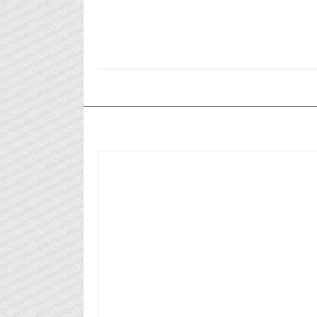
٢٠٢٤/٠٦/٠٨م