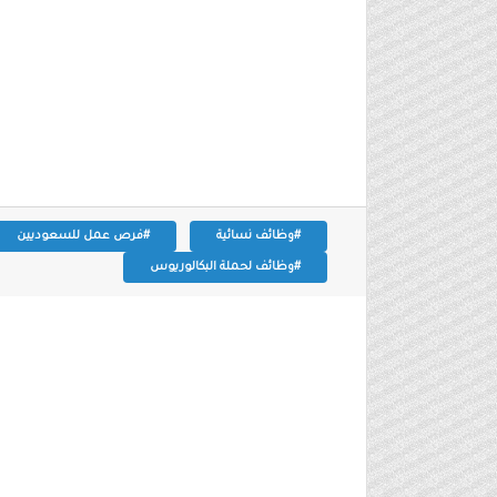
#وظائف نسائية
#فرص عمل للسعوديين
#وظائف لحملة البكالوريوس