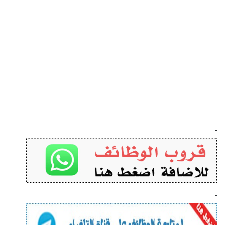
-
-
-