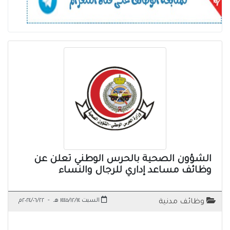
الشؤون الصحية بالحرس الوطني تعلن عن
وظائف مساعد إداري للرجال والنساء
السبت ١٤٤٥/١٢/١٤ هـ
-
٢٠٢٤/٠٦/٢٢م
وظائف مدنية