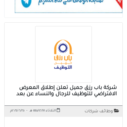
شركة باب رزق جميل تعلن إطلاق المعرض
الافتراضي للتوظيف للرجال والنساء عن بعد
الثلاثاء ١٤٤٥/١٢/١٧ هـ
-
٢٠٢٤/٠٦/٢٥م
وظائف شركات