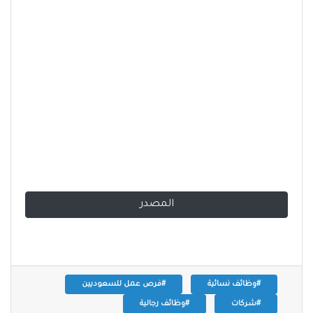
المصدر
#وظائف نسائية
#فرص عمل للسعوديين
#شركات
#وظائف رجالية