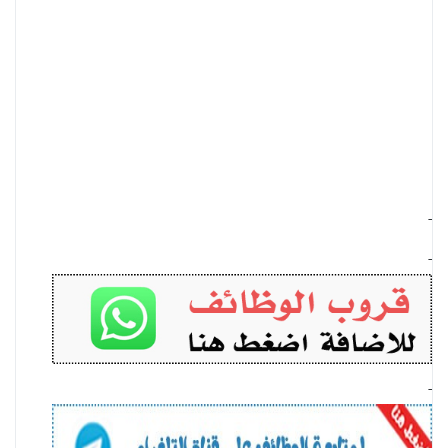
-
-
-