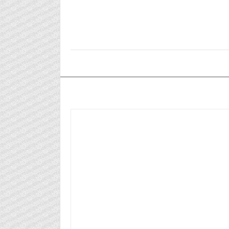
٢٠٢٤/٠٦/٢٥م