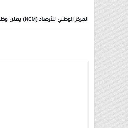
المركز الوطني للأرصاد (NCM) يعلن وظائف شاغرة لحملة (الثانوية) فأعلى
وظائف مدنية