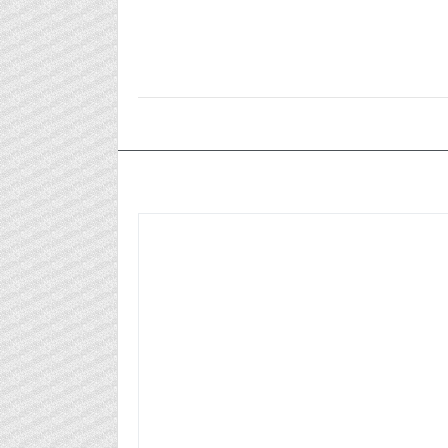
٢٠٢٤/٠٧/٠٨م