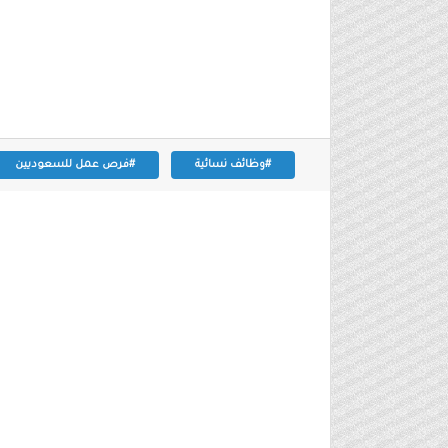
#وظائف نسائية
#فرص عمل للسعوديين