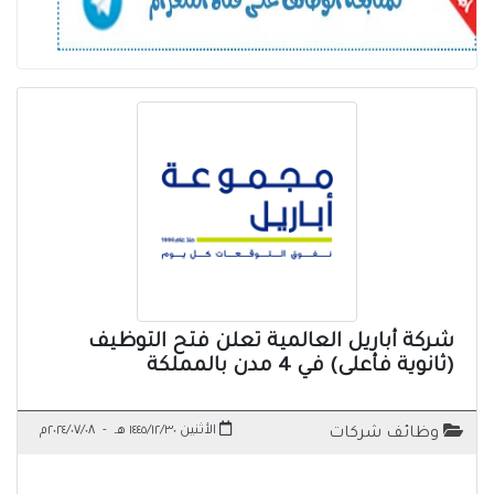
شركة أباريل العالمية تعلن فتح التوظيف
(ثانوية فأعلى) في 4 مدن بالمملكة
الأثنين ١٤٤٥/١٢/٣٠ هـ
-
٢٠٢٤/٠٧/٠٨م
وظائف شركات