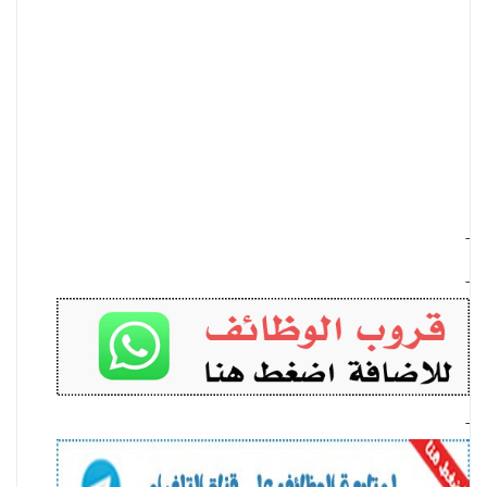
-
-
-