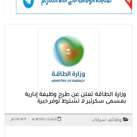
وزارة الطاقة تعلن عن طرح وظيفة إدارية
بمسمى سكرتير لا تشترط توفر خبرة
الثلاثاء ١٤٤٦/١/١ هـ
-
٢٠٢٤/٠٧/٠٩م
وظائف شركات