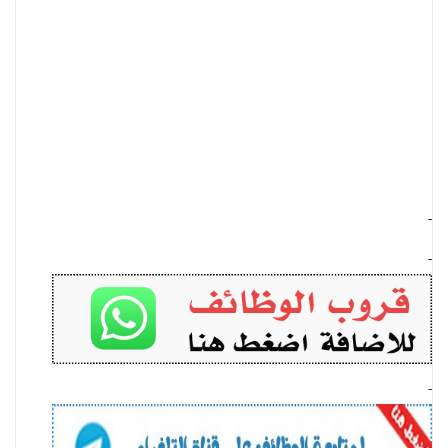
-
-
-