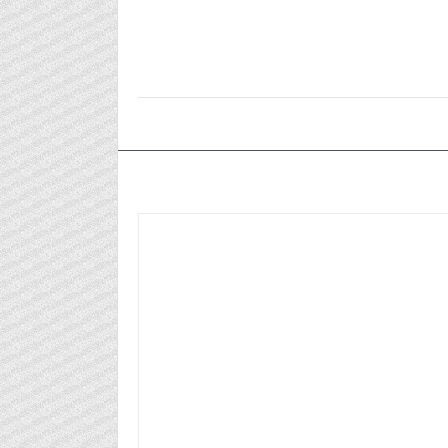
٢٠٢٤/٠٧/٠٩م