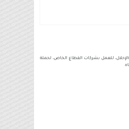
 يصل راتب 8400 ريال عبر برنامج التأهيل والإحلال، للعمل بشركات القطاع الخاص، لحملة
ه.