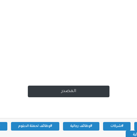
المصدر
#شركات
#وظائف رجالية
#وظائف لحملة الدبلوم
ية