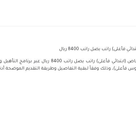
أعلى) راتب يصل راتب 8400 ريال
توفر وظائف بالقطاع الخاص (ابتدائي فأعلى) راتب
لوريوس فأعلى)، وذلك وفقاً لبقية التفاصيل وطريقة التقديم الموضحة أدنا