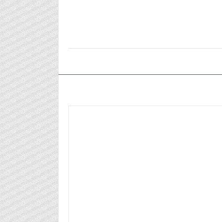
٢٠٢٤/٠٧/١٢م