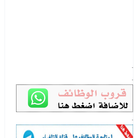
-
-
-