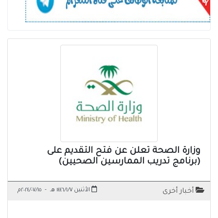
وزارة الصحة تعلن عن فتح التقديم على
(برنامج تدريب الممارسين الصحيين)
الأثنين ١٤٤٦/١/٧ هـ
-
٢٠٢٤/٠٧/١٥م
أخبار أخرى