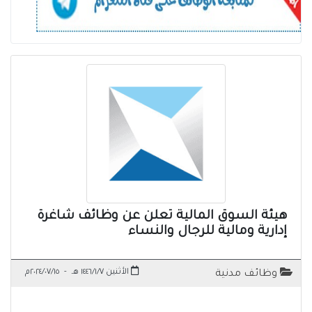
هيئة السوق المالية تعلن عن وظائف شاغرة
إدارية ومالية للرجال والنساء
الأثنين ١٤٤٦/١/٧ هـ
-
٢٠٢٤/٠٧/١٥م
وظائف مدنية