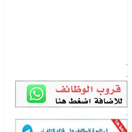
-
-
-