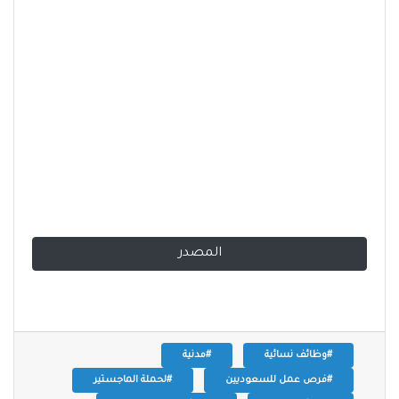
المصدر
#وظائف نسائية
#مدنية
#فرص عمل للسعوديين
#لحملة الماجستير