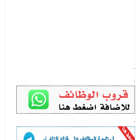
-
-
-