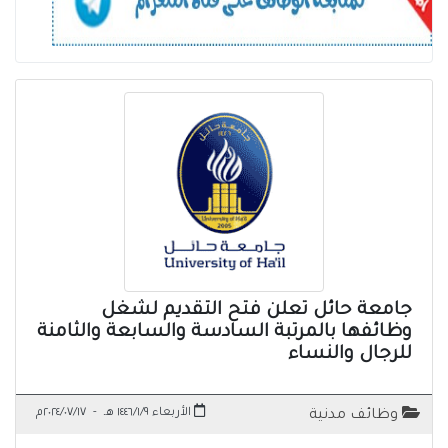
جامعة حائل تعلن فتح التقديم لشغل
وظائفها بالمرتبة السادسة والسابعة والثامنة
للرجال والنساء
الأربعاء ١٤٤٦/١/٩ هـ
-
٢٠٢٤/٠٧/١٧م
وظائف مدنية