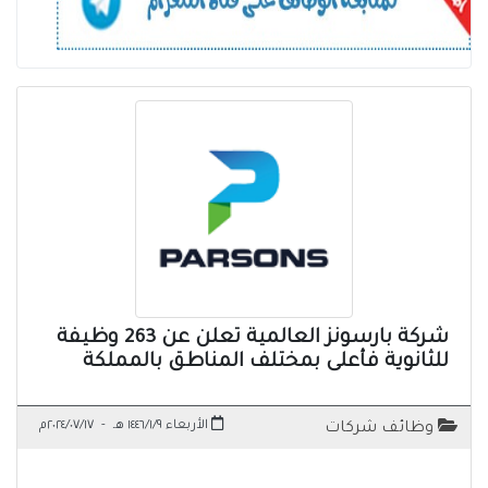
شركة بارسونز العالمية تعلن عن 263 وظيفة
للثانوية فأعلى بمختلف المناطق بالمملكة
الأربعاء ١٤٤٦/١/٩ هـ
-
٢٠٢٤/٠٧/١٧م
وظائف شركات