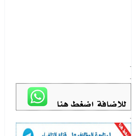
-
-
-