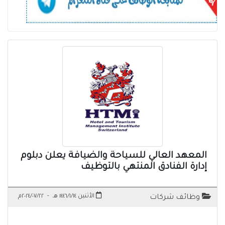
المعهد العالي للسياحة والضيافة يعلن دبلوم
إدارة الفنادق المنتهي بالتوظيف
الأثنين ١٤٤٦/١/١٤ هـ
-
٢٠٢٤/٠٧/٢٢م
وظائف شركات