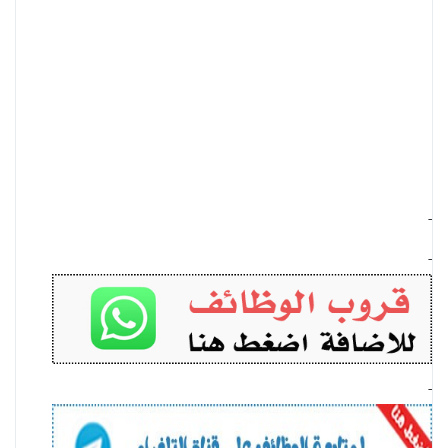
-
-
-