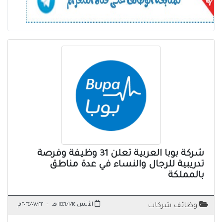
شركة بوبا العربية تعلن 31 وظيفة وفرصة
تدريبية للرجال والنساء في عدة مناطق
بالمملكة
الأثنين ١٤٤٦/١/١٤ هـ
-
٢٠٢٤/٠٧/٢٢م
وظائف شركات