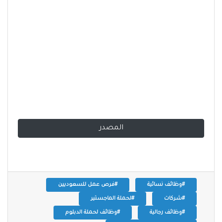
المصدر
#وظائف نسائية
#فرص عمل للسعوديين
#شركات
#لحملة الماجستير
#وظائف رجالية
#وظائف لحملة الدبلوم