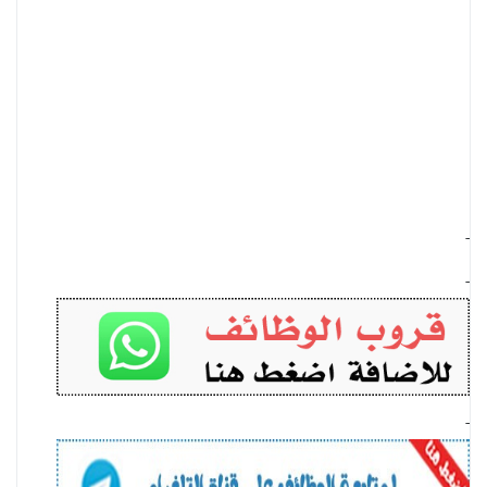
-
-
-