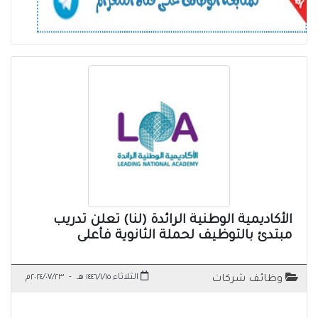
الأكاديمية الوطنية الرائدة (لنا) تعلن تدريب
مبتدئ بالتوظيف لحملة الثانوية فأعلى
الثلاثاء ١٤٤٦/١/١٥ هـ
-
٢٠٢٤/٠٧/٢٣م
وظائف شركات