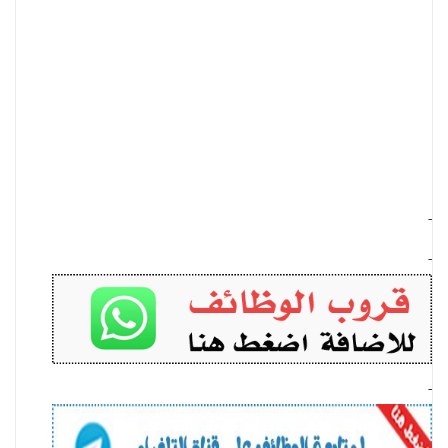
-
-
-