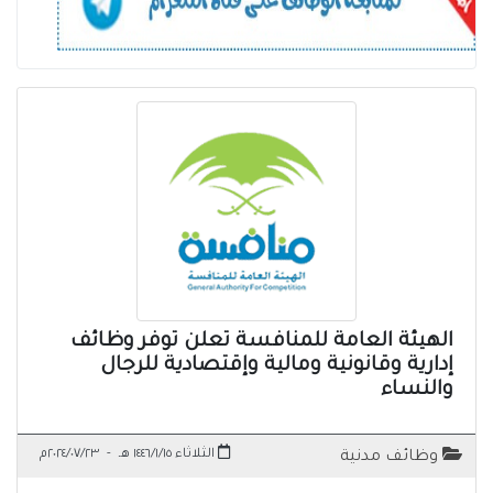
الهيئة العامة للمنافسة تعلن توفر وظائف
إدارية وقانونية ومالية وإقتصادية للرجال
والنساء
الثلاثاء ١٤٤٦/١/١٥ هـ
-
٢٠٢٤/٠٧/٢٣م
وظائف مدنية