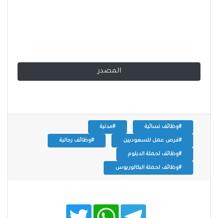
المصدر
#وظائف نسائية
#مدنية
#فرص عمل للسعوديين
#وظائف رجالية
#وظائف لحملة الدبلوم
#وظائف لحملة البكالوريوس
T
W
T
w
h
e