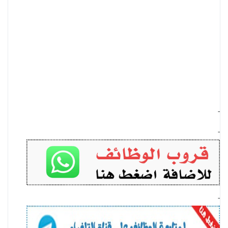
-
-
-