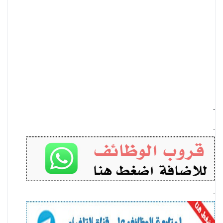
-
-
-