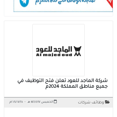
شركة الماجد للعود تعلن فتح التوظيف في
جميع مناطق المملكة 2024م
الخميس ١٤٤٦/١/١٧ هـ
-
٢٠٢٤/٠٧/٢٥م
وظائف شركات