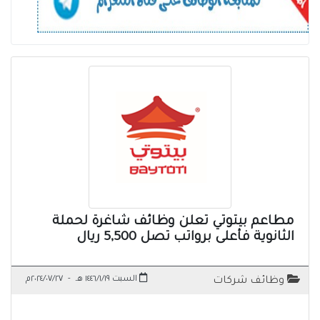
مطاعم بيتوتي تعلن وظائف شاغرة لحملة
الثانوية فأعلى برواتب تصل 5,500 ريال
السبت ١٤٤٦/١/١٩ هـ
-
٢٠٢٤/٠٧/٢٧م
وظائف شركات