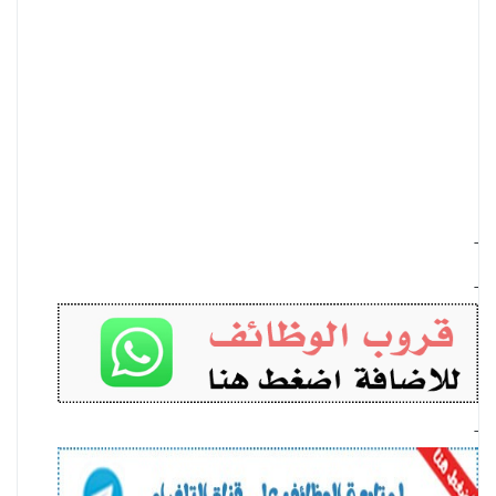
-
-
-