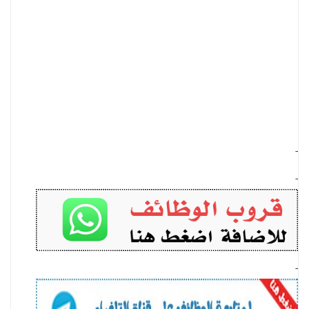
-
-
-