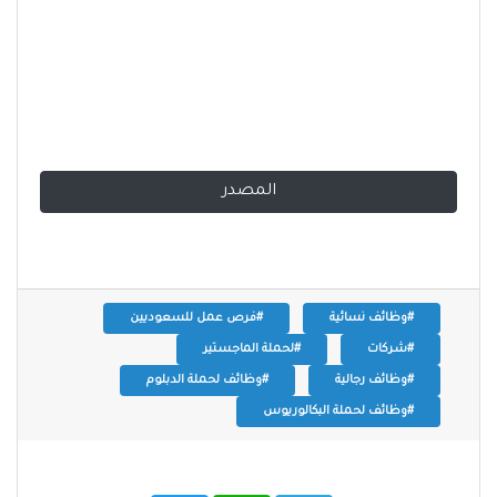
المصدر
#وظائف نسائية
#فرص عمل للسعوديين
#شركات
#لحملة الماجستير
#وظائف رجالية
#وظائف لحملة الدبلوم
#وظائف لحملة البكالوريوس