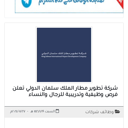
شركة تطوير مطار الملك سلمان الدولي تعلن
فرص وظيفية وتدريبية للرجال والنساء
السبت ١٤٤٦/١/١٩ هـ
-
٢٠٢٤/٠٧/٢٧م
وظائف شركات