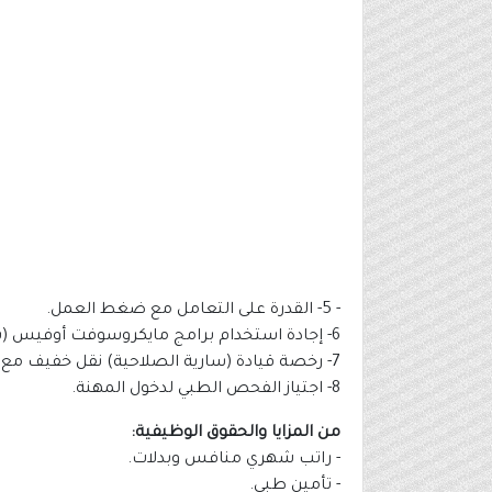
- 5- القدرة على التعامل مع ضغط العمل.
6- إجادة استخدام برامج مايكروسوفت أوفيس (باوربوينت، وورد، إكسل).
7- رخصة قيادة (سارية الصلاحية) نقل خفيف مع القدرة على الحصول على رخصة قيادة نقل ثقيل.
8- اجتياز الفحص الطبي لدخول المهنة.
من المزايا والحقوق الوظيفية:
- راتب شهري منافس وبدلات.
- تأمين طبي.