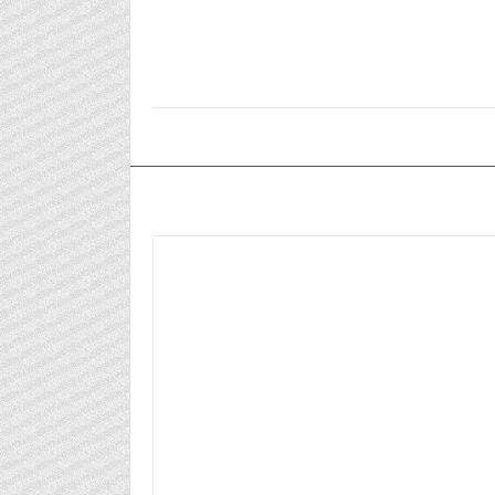
٢٠٢٤/٠٧/٢٩م