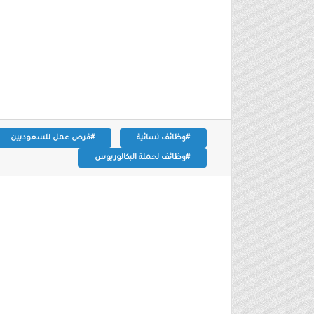
#وظائف نسائية
#فرص عمل للسعوديين
#وظائف لحملة البكالوريوس