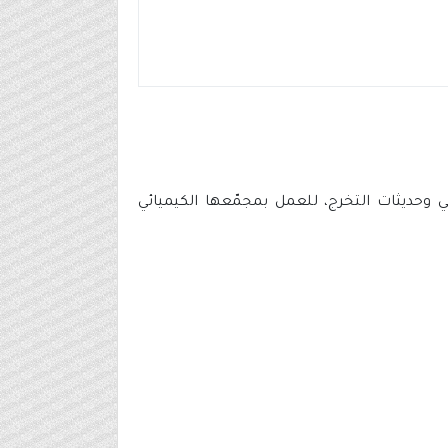
 وحديثات التخرج، للعمل بمجمّعها الكيميائي