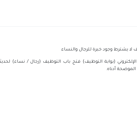
 لا يشترط وجود خبرة للرجال والنساء
إلكتروني (بوابة التوظيف) فتح باب التوظيف (رجال / نساء) لحديثي
الموضحة أدناه.