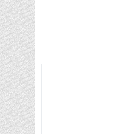
٢٠٢٤/٠٧/٣٠م