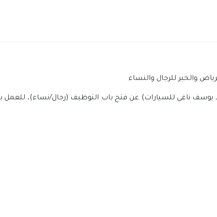
ياض والخبر للرجال والنساء
وسف ناغي للسيارات) عن فتح باب التوظيف (رجال/نساء)، للعمل بعدة