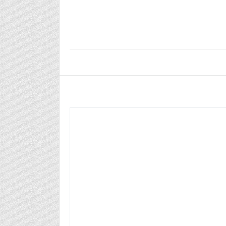
٢٠٢٤/٠٧/٣٠م