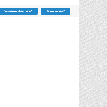
#وظائف نسائية
#فرص عمل للسعوديين