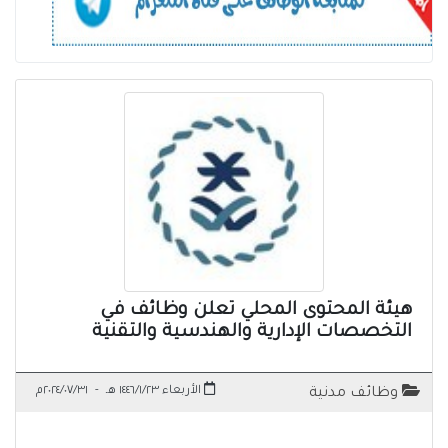
هيئة المحتوى المحلي تعلن وظائف في
التخصصات الإدارية والهندسية والتقنية
الأربعاء ١٤٤٦/١/٢٣ هـ
-
٢٠٢٤/٠٧/٣١م
وظائف مدنية