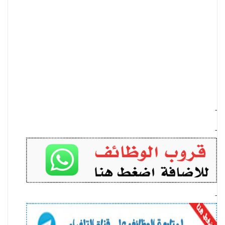
-
-
-